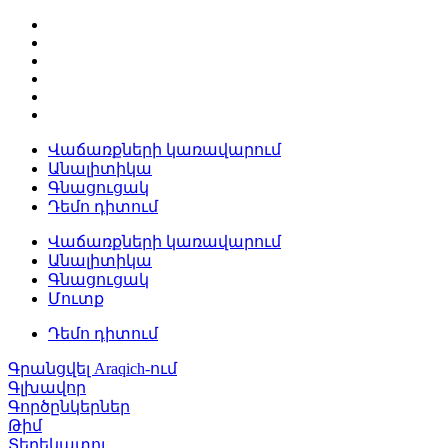
Վաճառքների կառավարում
Անալիտիկա
Գնացուցակ
Դեմո դիտում
Վաճառքների կառավարում
Անալիտիկա
Գնացուցակ
Մուտք
Դեմո դիտում
Գրանցվել Araqich-ում
Գլխավոր
Գործընկերներ
Թիմ
Տեղեկատու